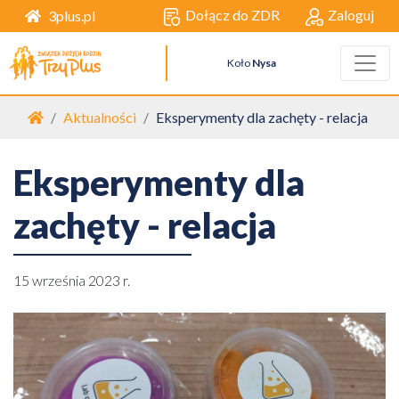
Dołącz do ZDR
Zaloguj
3plus.pl
Koło
Nysa
Strona główna
Aktualności
Eksperymenty dla zachęty - relacja
Eksperymenty dla
zachęty - relacja
15 września 2023 r.