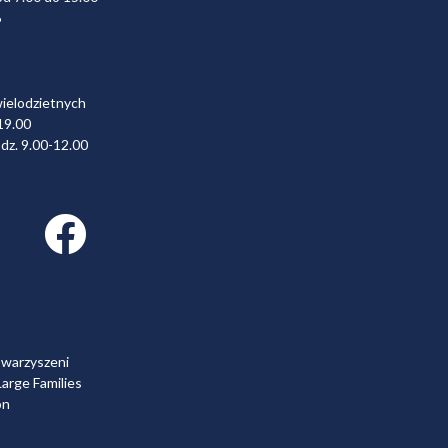
6
wielodzietnych
19.00
dz. 9.00-12.00
Facebook link
owarzyszeni
arge Families
on