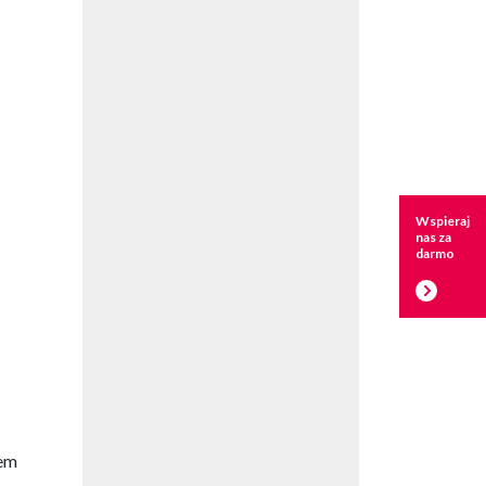
Wspieraj
nas za
darmo
rem