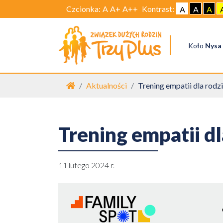
Czcionka:
A
A+
A++
Kontrast:
A
A
A
Koło
Nysa
Strona główna
Aktualności
Trening empatii dla rodz
Trening empatii dl
11 lutego 2024 r.