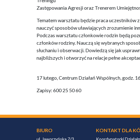
Treningu
Zastępowania Agresji oraz Trenerem Umiejętnoś
Tematem warsztatu będzie praca uczestników z 
nauczyć sposobów uławiających zrozumienie in
Podczas warsztatu członkowie rodzin będą pozn
członków rodziny. Nauczą się wybranych sposo
słuchaniu i obserwacji. Dowiedzą się jak uspra
najbliższych i otworzyć na relacje pełne akceptac
17 lutego, Centrum Działań Wspólnych, godz. 1
Zapisy: 600 25 50 60
BIURO
KONTAKT DLA KÓ
ul. Jaworzyńska 7/3
Koordynatorki Działal