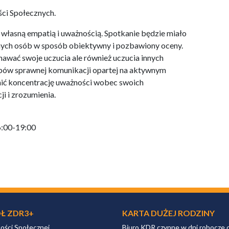
ci Społecznych.
własną empatią i uważnością. Spotkanie będzie miało
nych osób w sposób obiektywny i pozbawiony oceny.
awać swoje uczucia ale również uczucia innych
bów sprawnej komunikacji opartej na aktywnym
wnić koncentrację uważności wobec swoich
ji i zrozumienia.
6:00-19:00
Ł ZDR3+
KARTA DUŻEJ RODZINY
ności Społecznej
Biuro KDR czynne w dni robocze 