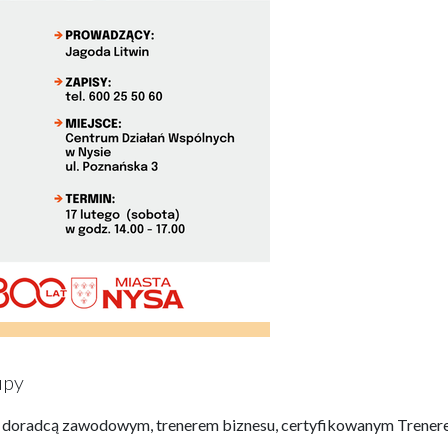
upy
og, doradcą zawodowym, trenerem biznesu, certyfikowanym Trene