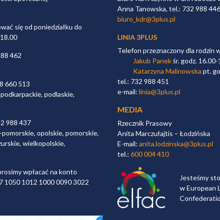
Anna Tanowska, tel.: 732 988 44
biuro_kdr@3plus.pl
ać się od poniedziałku do
 18.00
LINIA 3PLUS
Telefon przeznaczony dla rodzin 
988 462
Jakub Panek
śr. godz. 16.00-
Katarzyna Malinowska
pt. go
tel.: 732 988 451
98 660 513
e-mail:
linia@3plus.pl
 podkarpackie, podlaskie,
MEDIA
32 988 437
Rzecznik Prasowy
-pomorskie, opolskie, pomorskie,
Anita Marczułajtis – Łodzińska
urskie, wielkopolskie,
E-mail:
anita.lodzinska@3plus.pl
tel.:
600 004 410
rosimy wpłacać na konto
Jesteśmy st
 97 1050 1012 1000 0090 3022
w European L
Confederati