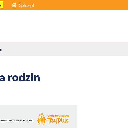
3plus.pl
A
in
a rodzin