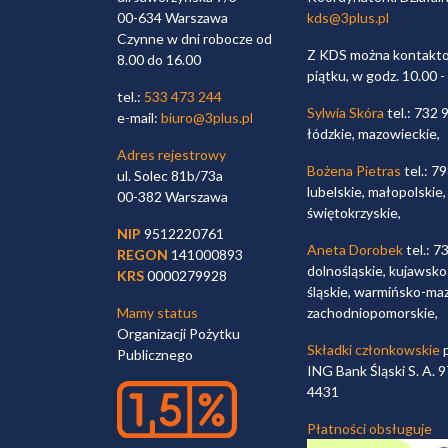
00-634 Warszawa
kds@3plus.pl
Czynne w dni robocze od
Z KDS można kontaktow
8.00 do 16.00
piątku, w godz. 10.00 -
tel.:
533 473 244
Sylwia Skóra
tel.: 732 
e-mail:
biuro@3plus.pl
łódzkie, mazowieckie,
Adres rejestrowy
Bożena Pietras
tel.: 7
ul. Solec 81b/73a
lubelskie, małopolskie,
00-382 Warszawa
świętokrzyskie,
NIP
9512220761
Aneta Dorobek
tel.: 7
REGON
141000893
dolnośląskie, kujawsko
KRS
0000279928
śląskie, warmińsko-maz
Mamy status
zachodniopomorskie,
Organizacji Pożytku
Składki członkowskie
p
Publicznego
ING Bank Śląski S. A.
4431
Płatności obsługuje