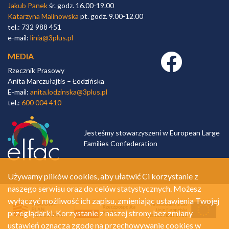
Jakub Panek
śr. godz. 16.00-19.00
Katarzyna Malinowska
pt. godz. 9.00-12.00
tel.: 732 988 451
e-mail:
linia@3plus.pl
MEDIA
Facebook link
Rzecznik Prasowy
Anita Marczułajtis – Łodzińska
E-mail:
anita.lodzinska@3plus.pl
tel.:
600 004 410
Jesteśmy stowarzyszeni w European Large
Families Confederation
Używamy plików cookies, aby ułatwić Ci korzystanie z
naszego serwisu oraz do celów statystycznych. Możesz
wyłączyć możliwość ich zapisu, zmieniając ustawienia Twojej
przeglądarki. Korzystanie z naszej strony bez zmiany
ustawień oznacza zgodę na przechowywanie cookies w