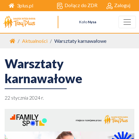
Dołącz do ZDR
Zaloguj
3plus.pl
Koło
Nysa
Strona główna
Aktualności
Warsztaty karnawałowe
Warsztaty
karnawałowe
22 stycznia 2024 r.