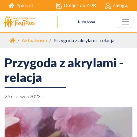
Dołącz do ZDR
Zaloguj
3plus.pl
Koło
Nysa
Strona główna
Aktualności
Przygoda z akrylami - relacja
Przygoda z akrylami -
relacja
26 czerwca 2023 r.